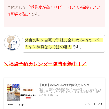
全体として
「満足度が高くリピートしたい福袋」とい
う印象が強い
です。
外食の味を自宅で手軽に楽しめるのは、バー
ミヤン福袋ならではの魅力
です。
＼福袋予約カレンダー随時更新中！
／
【最新】福袋2026の予約購入カレンダー
目当ての福袋の予約開始日をうっかり逃してしまったこと
はありませんか？この記事では、2026年版福袋を一覧で
まとめて紹介し...
2025.11.29
macurry.jp