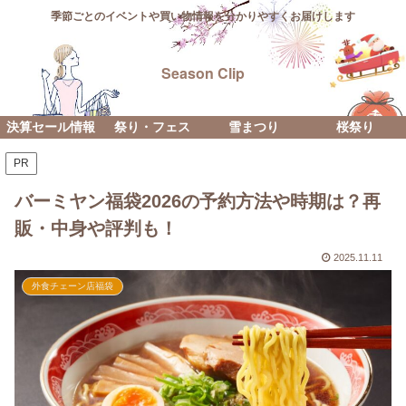
季節ごとのイベントや買い物情報を分かりやすくお届けします
Season Clip
決算セール情報
祭り・フェス
雪まつり
桜祭り
PR
バーミヤン福袋2026の予約方法や時期は？再
販・中身や評判も！
2025.11.11
外食チェーン店福袋