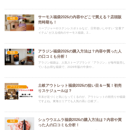
サーモス福袋2026の内容やどこで買える？店頭販
福袋
売時期も！
スープジャーやステンレスボトルなど、日常使いしやすい “定番ア
イテム” が入る傾向のサーモス福袋。2...
アラジン福袋2026の購入方法は？内容や買った人
福袋
の口コミも分析！
アラジン福袋は、人気ストーブブランド「アラジン」が毎年販売し
ているお得な福袋で、2026年版の中身や...
土岐アウトレット福袋2026の狙い目＆一覧！初売
アウトレット福袋
りスケジュールは？
年末が近づくと気になってくるのが、アウトレットの初売りや福袋
ですよね。東海エリアでも人気の高い土岐プ...
シュウウエムラ福袋2026の購入方法は？内容や買
福袋
った人の口コミも分析！