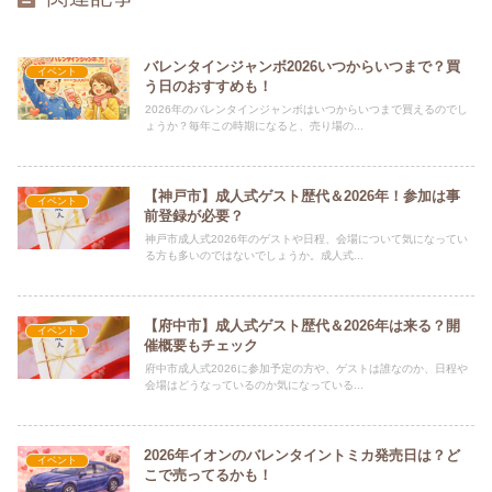
バレンタインジャンボ2026いつからいつまで？買
イベント
う日のおすすめも！
2026年のバレンタインジャンボはいつからいつまで買えるのでし
ょうか？毎年この時期になると、売り場の...
【神戸市】成人式ゲスト歴代＆2026年！参加は事
イベント
前登録が必要？
神戸市成人式2026年のゲストや日程、会場について気になってい
る方も多いのではないでしょうか。成人式...
【府中市】成人式ゲスト歴代＆2026年は来る？開
イベント
催概要もチェック
府中市成人式2026に参加予定の方や、ゲストは誰なのか、日程や
会場はどうなっているのか気になっている...
2026年イオンのバレンタイントミカ発売日は？ど
イベント
こで売ってるかも！