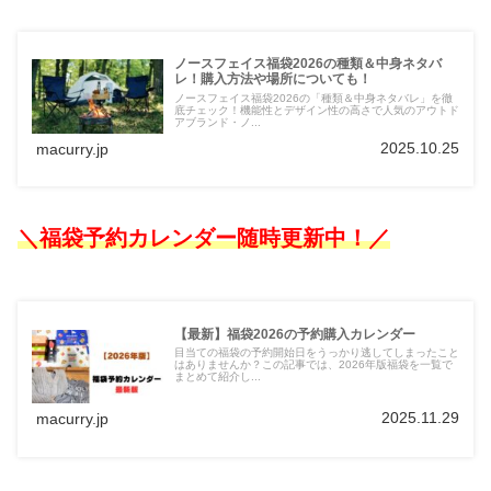
ノースフェイス福袋2026の種類＆中身ネタバ
レ！購入方法や場所についても！
ノースフェイス福袋2026の「種類＆中身ネタバレ」を徹
底チェック！機能性とデザイン性の高さで人気のアウトド
アブランド・ノ...
2025.10.25
macurry.jp
＼福袋予約カレンダー随時更新中！
／
【最新】福袋2026の予約購入カレンダー
目当ての福袋の予約開始日をうっかり逃してしまったこと
はありませんか？この記事では、2026年版福袋を一覧で
まとめて紹介し...
2025.11.29
macurry.jp