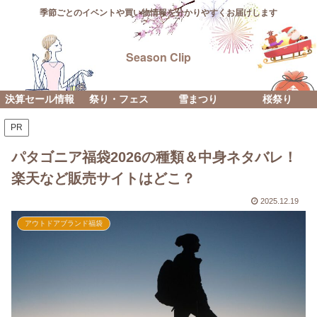
季節ごとのイベントや買い物情報を分かりやすくお届けします
Season Clip
決算セール情報
祭り・フェス
雪まつり
桜祭り
PR
パタゴニア福袋2026の種類＆中身ネタバレ！
楽天など販売サイトはどこ？
2025.12.19
アウトドアブランド福袋