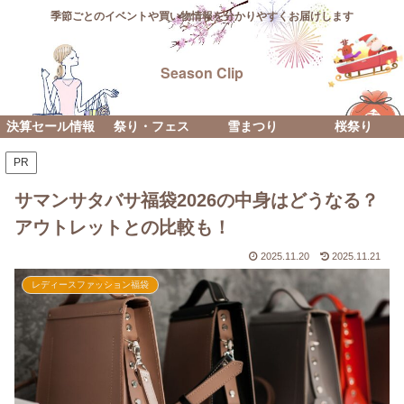
季節ごとのイベントや買い物情報を分かりやすくお届けします
Season Clip
決算セール情報
祭り・フェス
雪まつり
桜祭り
PR
サマンサタバサ福袋2026の中身はどうなる？
アウトレットとの比較も！
2025.11.20
2025.11.21
レディースファッション福袋