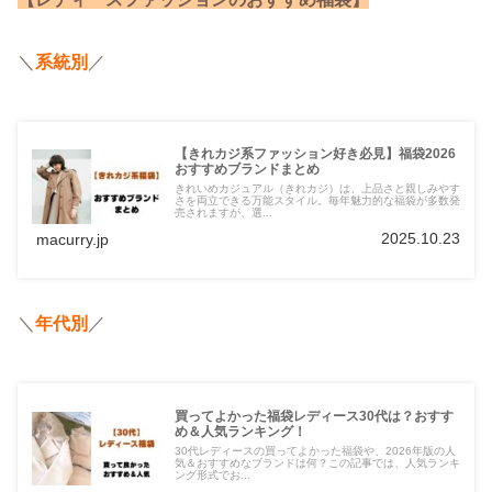
＼
系統別
／
【きれカジ系ファッション好き必見】福袋2026
おすすめブランドまとめ
きれいめカジュアル（きれカジ）は、上品さと親しみやす
さを両立できる万能スタイル。毎年魅力的な福袋が多数発
売されますが、選...
2025.10.23
macurry.jp
＼
年代別
／
買ってよかった福袋レディース30代は？おすす
め＆人気ランキング！
30代レディースの買ってよかった福袋や、2026年版の人
気＆おすすめなブランドは何？この記事では、人気ランキ
ング形式でお...