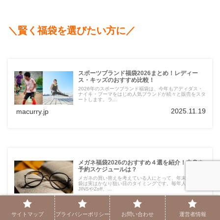
＼賢く福袋を選びたい方に／
スポーツブランド福袋2026まとめ！レディー
ス・キッズのおすすめ比較！
2026年のスポーツブランド福袋は、今年もアディダス・
ナイキ・プーマをはじめ人気ブランドが続々と販売をスタ
ートします。ラ...
2025.11.19
macurry.jp
メガネ福袋2026のおすすめ４選を紹介！中身や
予約スケジュールは？
メガネの買い替えを考えている人にとって、年末年始の福
袋は実はかなり狙い目のタイミングです。毎年人気の
JINSやZoff、...
2025.11.19
macurry.jp
サイトマップ
プライバシーポリシー
お問い合わせ
運営者情報