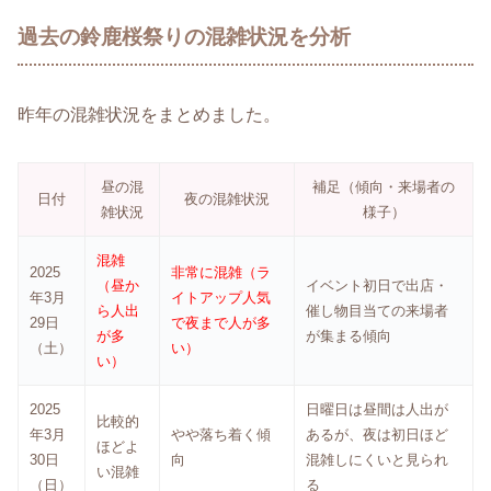
過去の鈴鹿桜祭りの混雑状況を分析
昨年の混雑状況をまとめました。
昼の混
補足（傾向・来場者の
日付
夜の混雑状況
雑状況
様子）
混雑
2025
非常に混雑（ラ
（昼か
イベント初日で出店・
年3月
イトアップ人気
ら人出
催し物目当ての来場者
29日
で夜まで人が多
が多
が集まる傾向
（土）
い）
い）
2025
日曜日は昼間は人出が
比較的
年3月
やや落ち着く傾
あるが、夜は初日ほど
ほどよ
30日
向
混雑しにくいと見られ
い混雑
（日）
る