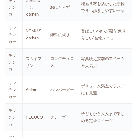
キッ
米勝ふぁ
地元食材を活かした手軽
チン
ーむ
おにぎらず
で食べ歩きしやすい一品
カー
kitchen
キッ
NOMU.S
香ばしい匂いが漂う“祭り
チン
海鮮浜焼き
kitchen
らしい”名物メニュー
カー
キッ
スカイマ
ロングチュロ
写真映え抜群のスイーツ
チン
リン
ス
系人気店
カー
キッ
ボリューム満点でランチ
チン
Ardore
ハンバーガー
にも最適
カー
キッ
子どもから大人まで楽し
チン
PECOCO
クレープ
める定番スイーツ
カー