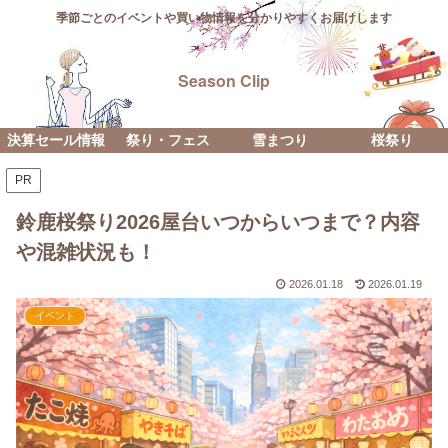
季節ごとのイベントや買い物情報を分かりやすくお届けします
Season Clip
決算セール情報
祭り・フェス
雪まつり
桜祭り
PR
鈴鹿桜祭り2026屋台いつからいつまで？内容
や混雑状況も！
2026.01.18
2026.01.19
イベント