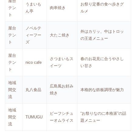
屋台
うまいも
お祭り定番の食べ歩きグ
テン
肉串焼き
ん亭
ルメ
ト
屋台
ノベルテ
外はカリッ、中はトロッ
テン
ィーフー
大たこ焼き
の王道メニュー
ト
ズ
屋台
さつまいもス
春のお花見に合うやさし
テン
nico cafe
イーツ
い甘さ
ト
地域
広島風お好み
間交
丸八食品
本格的な鉄板調理が魅力
焼き
流
地域
ビーフシチュ
“お祭りなのに本格派”の話
間交
TUMUGU
ーオムライス
題メニュー
流