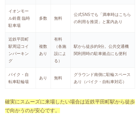
イオンモー
公式SNSでも「満車時はこちら
ル鈴鹿 臨時
多数
無料
の利用を推奨」と案内あり
駐車場
近鉄平田町
有料
駅周辺コイ
複数
（各施
駅から徒歩約9分。公共交通機
ンパーキン
あり
設によ
関利用時の駐車拠点にも便利
グ
る）
バイク・自
グラウンド南側に駐輪スペース
あり
無料
転車駐輪場
あり（バイク・自転車対応）
確実にスムーズに来場したい場合は近鉄平田町駅から徒歩
で向かうのが安心です。