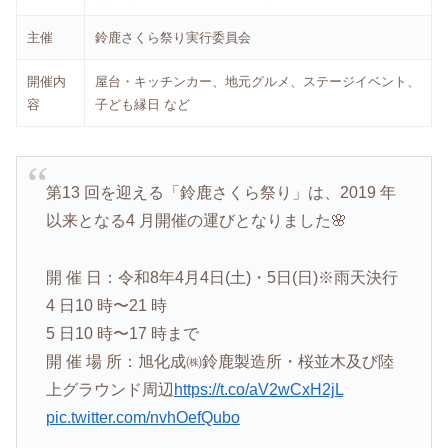
主催
鈴鹿さくら祭り実行委員会
開催内
屋台・キッチンカー、地元グルメ、ステージイベント、
容
子ども縁日 など
第13 回を迎える「鈴鹿さくら祭り」は、2019 年
以来となる4 月開催の運びとなりました🌸
開 催 日：令和8年4月4日(土)・5日(日)※雨天決行
4 日10 時〜21 時
5 日10 時〜17 時まで
開 催 場 所：旭化成㈱鈴鹿製造所・桜並木及び陸
上グラウンド周辺
https://t.co/aV2wCxH2jL
pic.twitter.com/nvhOefQubo