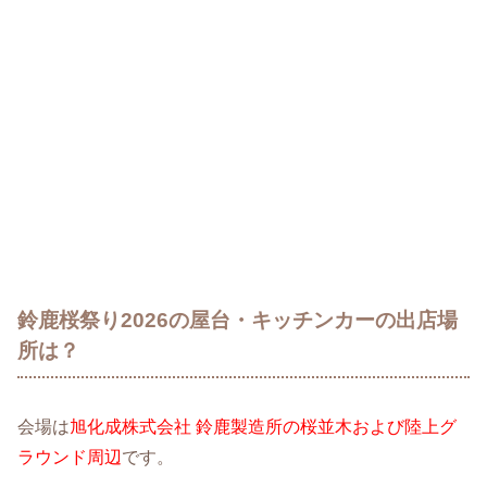
鈴鹿桜祭り2026の屋台・キッチンカーの出店場
所は？
会場は
旭化成株式会社 鈴鹿製造所の桜並木および陸上グ
ラウンド周辺
です。