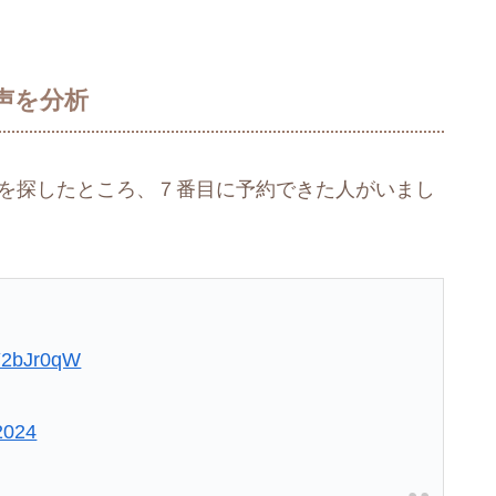
声を分析
声を探したところ、７番目に予約できた人がいまし
OY2bJr0qW
2024