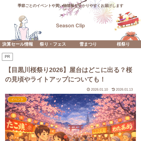
季節ごとのイベントや買い物情報を分かりやすくお届けします
Season Clip
決算セール情報
祭り・フェス
雪まつり
桜祭り
PR
【目黒川桜祭り2026】屋台はどこに出る？桜
の見頃やライトアップについても！
2026.01.10
2026.01.13
イベント