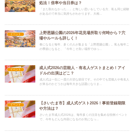
処法！倍率や当日券は？
「また取れなかった…」と悔しい思いをしている方、私も同じ経験
があるので本当に気持ちがわかります。大相...
上野恩賜公園の2026年花見場所取り何時から？穴
イベント
場やルールも詳しく！
春になると毎年、多くの人が集まる「上野恩賜公園」。私も毎年こ
の季節になると、「今年こそ良い場所でゆっ...
成人式2026の芸能人・有名人ゲストまとめ！アイ
イベント
ドルの出演はどこ？
成人式は一生に一度の大切な節目です。その中でも芸能人や有名人
が来るのかどうかは毎年大きな話題になりま...
【さいたま市】成人式ゲスト2026！事前登録期限
イベント
や方法は？
さいたま市成人式2026は、毎年多くの注目を集める恒例イベント
で、今年もどんな内容になるのか気になっ...