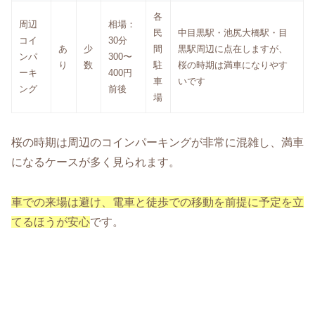
各
周辺
相場：
民
中目黒駅・池尻大橋駅・目
コイ
30分
あ
少
間
黒駅周辺に点在しますが、
ンパ
300〜
り
数
駐
桜の時期は満車になりやす
ーキ
400円
車
いです
ング
前後
場
桜の時期は周辺のコインパーキングが非常に混雑し、満車
になるケースが多く見られます。
車での来場は避け、電車と徒歩での移動を前提に予定を立
てるほうが安心
です。