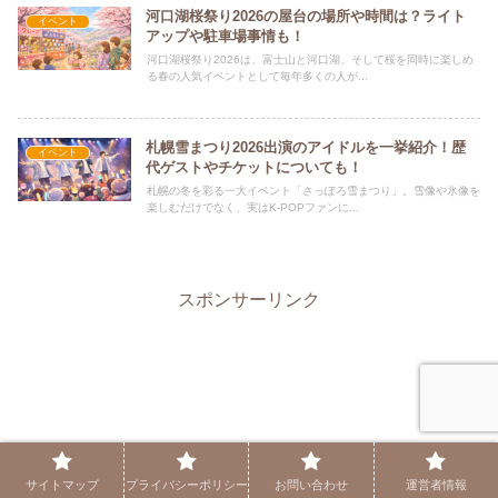
河口湖桜祭り2026の屋台の場所や時間は？ライト
イベント
アップや駐車場事情も！
河口湖桜祭り2026は、富士山と河口湖、そして桜を同時に楽しめ
る春の人気イベントとして毎年多くの人が...
札幌雪まつり2026出演のアイドルを一挙紹介！歴
イベント
代ゲストやチケットについても！
札幌の冬を彩る一大イベント「さっぽろ雪まつり」。雪像や氷像を
楽しむだけでなく、実はK-POPファンに...
スポンサーリンク
サイトマップ
プライバシーポリシー
お問い合わせ
運営者情報