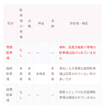
駐
車
場
台
名
区分
料金
所在地・補足
の
数
称
有
無
専用
例年、目黒川桜祭り専用の
な
駐車
―
―
―
駐車場は設けられていませ
し
場
ん
臨時
未
未
未
過去にも大規模な臨時駐車
駐車
発
発
未発表
発
場は設置されていない年が
場
表
表
表
多いです
提携
な
桜祭りとしての公式提携駐
駐車
―
―
―
し
車場は確認されていません
場